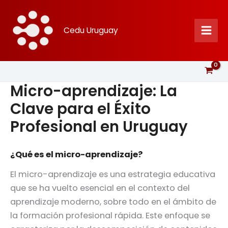
Ir
al
Cedu Uruguay
contenido
Micro-aprendizaje: La
Clave para el Éxito
Profesional en Uruguay
¿Qué es el micro-aprendizaje?
El micro-aprendizaje es una estrategia educativa
que se ha vuelto esencial en el contexto del
aprendizaje moderno, sobre todo en el ámbito de
la formación profesional rápida. Este enfoque se