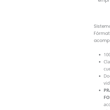
empr
Sistem
Fórmate
acompa
100
Cla
cue
Do
vi
PR
FO
ac