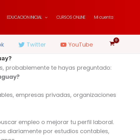
EDUCACION INICIAL
CURSOS ONLINE
Mi cuenta
ok
Twitter
YouTube
uay?
dos, probablemente te hayas preguntado:
ruguay?
tables, empresas privadas, organizaciones
scar empleo o mejorar tu perfil laboral.
s diariamente por estudios contables,