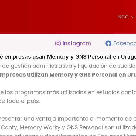
INICIO
Instagram
Facebo
é empresas usan Memory y GNS Personal en Urug
 de gestión administrativa y liquidación de suel
mpresas utilizan Memory y GNS Personal en U
s de los programas más utilizados en estudios con
 todo el país.
epresentar una ventaja importante al momento de bu
nty, Memory Worky y GNS Personal son utilizado