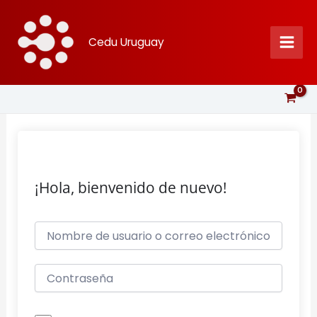
Ir
al
Cedu Uruguay
contenido
¡Hola, bienvenido de nuevo!