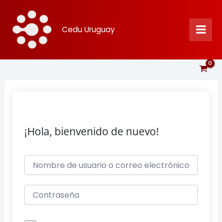
Ir
al
Cedu Uruguay
contenido
¡Hola, bienvenido de nuevo!