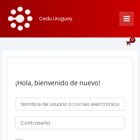
Ir
al
Cedu Uruguay
contenido
¡Hola, bienvenido de nuevo!