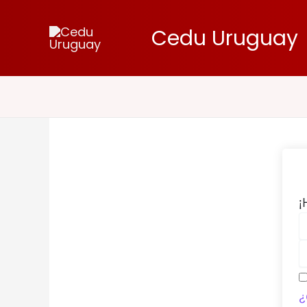
Ir
al
Cedu Uruguay
contenido
¡
¿