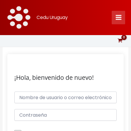
Ir
al
Cedu Uruguay
contenido
¡Hola, bienvenido de nuevo!