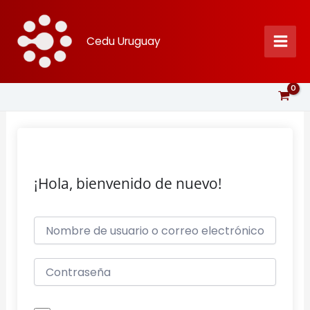
Ir
al
Cedu Uruguay
contenido
¡Hola, bienvenido de nuevo!