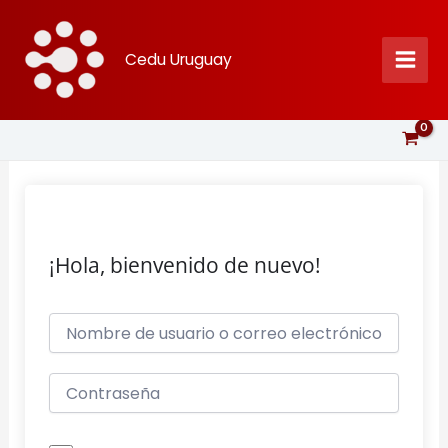
Ir
al
Cedu Uruguay
contenido
¡Hola, bienvenido de nuevo!