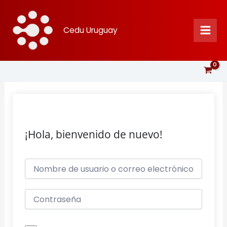
Ir
al
Cedu Uruguay
contenido
¡Hola, bienvenido de nuevo!