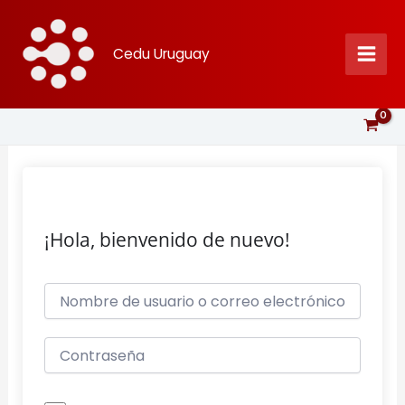
Ir
al
Cedu Uruguay
contenido
¡Hola, bienvenido de nuevo!