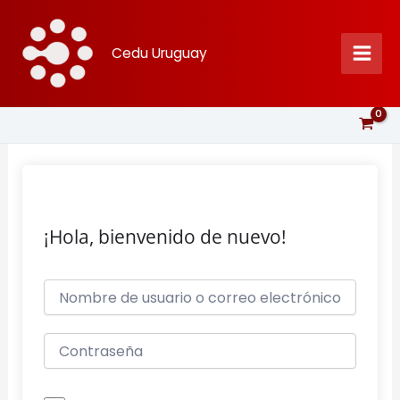
Ir
al
Cedu Uruguay
contenido
¡Hola, bienvenido de nuevo!