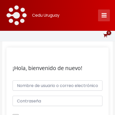
Ir
al
Cedu Uruguay
contenido
¡Hola, bienvenido de nuevo!