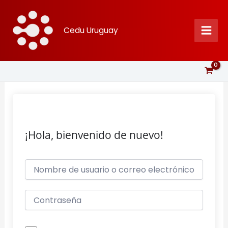
Ir
al
Cedu Uruguay
contenido
¡Hola, bienvenido de nuevo!