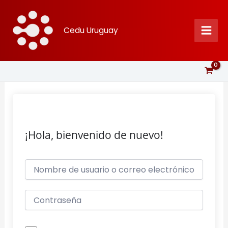
Ir
al
Cedu Uruguay
contenido
¡Hola, bienvenido de nuevo!