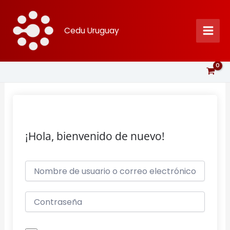
Ir
al
Cedu Uruguay
contenido
¡Hola, bienvenido de nuevo!