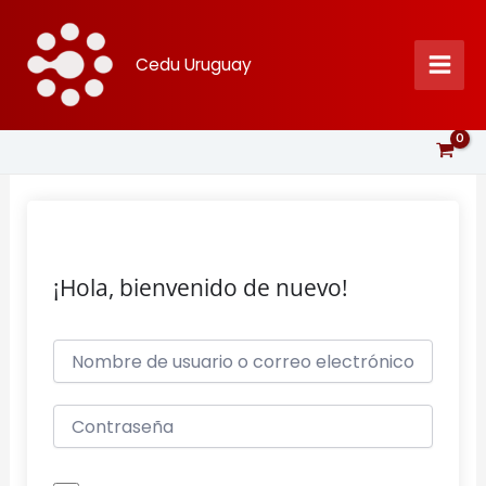
Ir
al
Cedu Uruguay
contenido
¡Hola, bienvenido de nuevo!