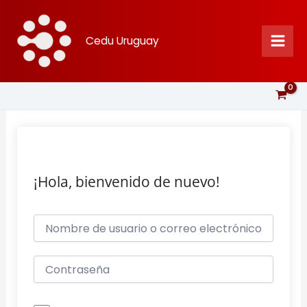
Ir
al
Cedu Uruguay
contenido
¡Hola, bienvenido de nuevo!