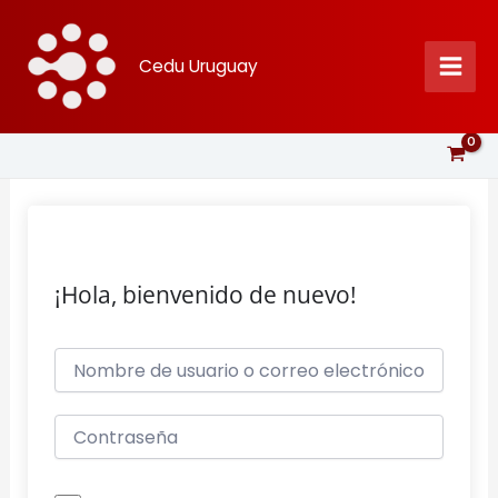
Ir
al
Cedu Uruguay
contenido
¡Hola, bienvenido de nuevo!