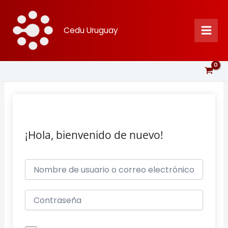
Ir
al
Cedu Uruguay
contenido
¡Hola, bienvenido de nuevo!