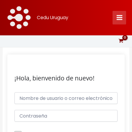
Ir
al
Cedu Uruguay
contenido
¡Hola, bienvenido de nuevo!