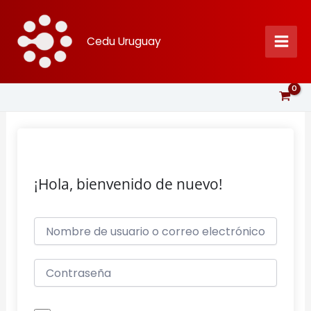
Ir
al
Cedu Uruguay
contenido
¡Hola, bienvenido de nuevo!