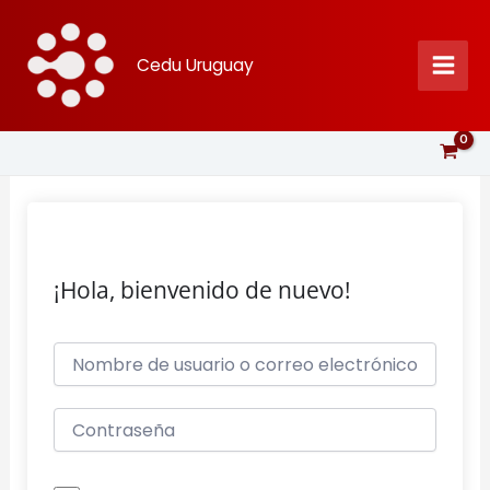
Ir
al
Cedu Uruguay
contenido
¡Hola, bienvenido de nuevo!