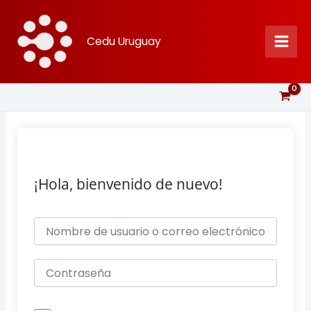
Ir
al
Cedu Uruguay
contenido
¡Hola, bienvenido de nuevo!