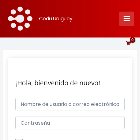
Ir
al
Cedu Uruguay
contenido
¡Hola, bienvenido de nuevo!