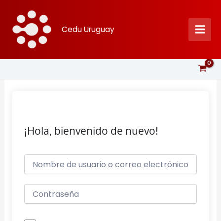
Ir
al
Cedu Uruguay
contenido
¡Hola, bienvenido de nuevo!