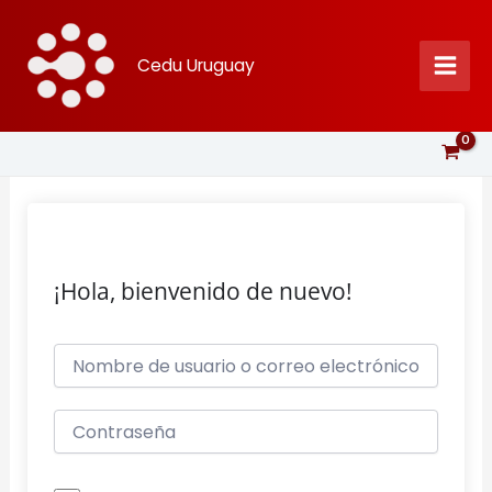
Ir
al
Cedu Uruguay
contenido
¡Hola, bienvenido de nuevo!