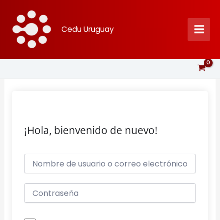
Ir
al
Cedu Uruguay
contenido
¡Hola, bienvenido de nuevo!