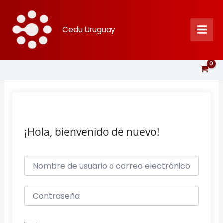
Ir
al
Cedu Uruguay
contenido
¡Hola, bienvenido de nuevo!