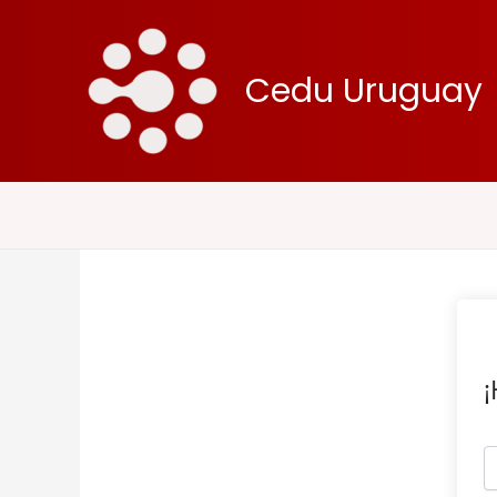
Ir
al
contenido
Cedu Uruguay
¡