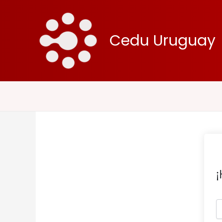
Ir
al
contenido
Cedu Uruguay
¡