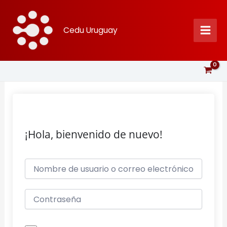
Ir
al
Cedu Uruguay
contenido
¡Hola, bienvenido de nuevo!