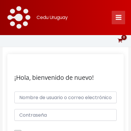
Ir
al
Cedu Uruguay
contenido
¡Hola, bienvenido de nuevo!