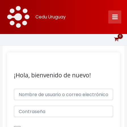
Ir
al
Cedu Uruguay
contenido
¡Hola, bienvenido de nuevo!