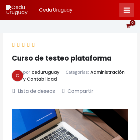
Ir
Cedu Uruguay
al
contenido
Curso de testeo plataforma
por
ceduruguay
Categorías:
Administración
C
y Contabilidad
Lista de deseos
Compartir