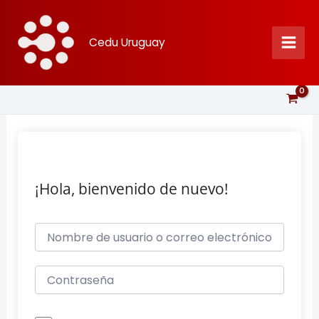
Ir
al
Cedu Uruguay
contenido
¡Hola, bienvenido de nuevo!