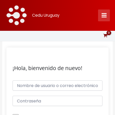
Ir
al
Cedu Uruguay
contenido
¡Hola, bienvenido de nuevo!