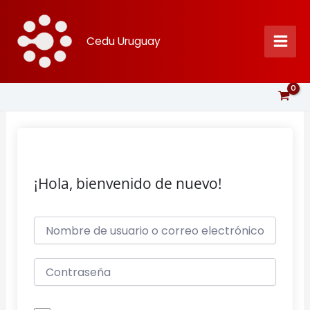
Ir
al
Cedu Uruguay
contenido
¡Hola, bienvenido de nuevo!