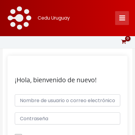
Ir
al
Cedu Uruguay
contenido
¡Hola, bienvenido de nuevo!