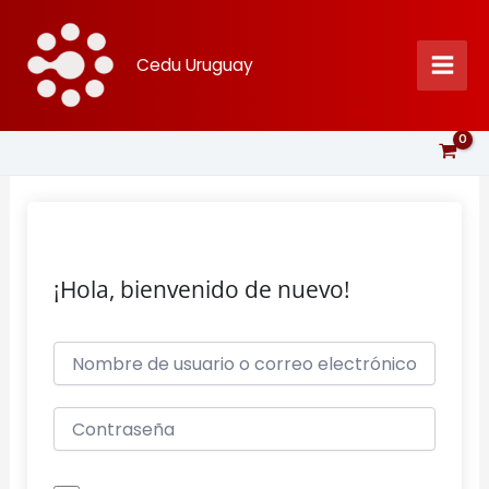
Ir
al
Cedu Uruguay
contenido
¡Hola, bienvenido de nuevo!