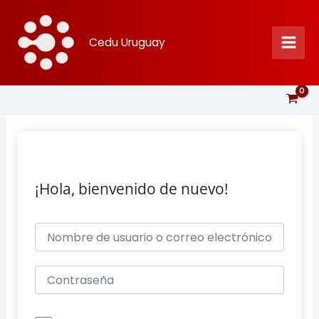
Ir
al
Cedu Uruguay
contenido
¡Hola, bienvenido de nuevo!