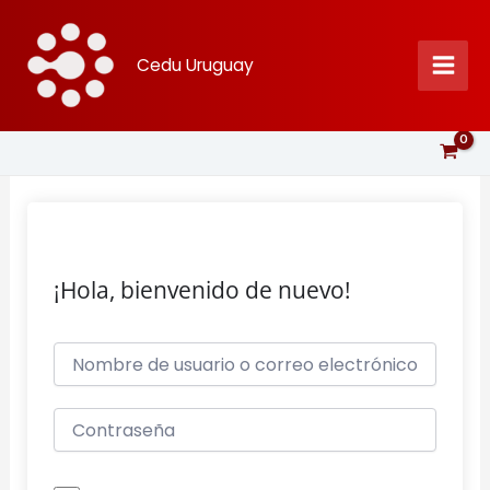
Ir
al
Cedu Uruguay
contenido
¡Hola, bienvenido de nuevo!