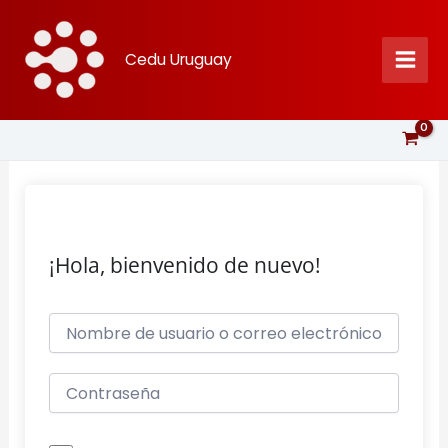
Ir
al
Cedu Uruguay
contenido
¡Hola, bienvenido de nuevo!