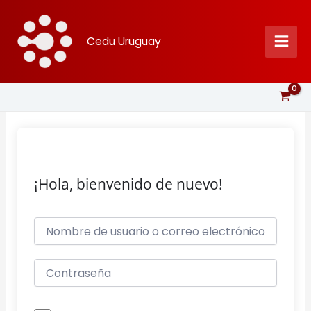
Ir
al
Cedu Uruguay
contenido
¡Hola, bienvenido de nuevo!