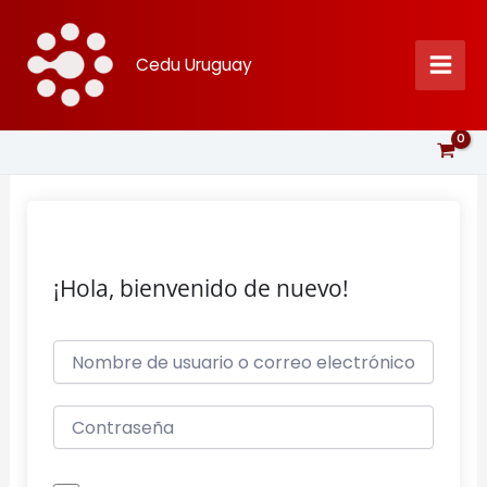
Ir
al
Cedu Uruguay
contenido
¡Hola, bienvenido de nuevo!