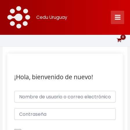
Ir
al
Cedu Uruguay
contenido
¡Hola, bienvenido de nuevo!