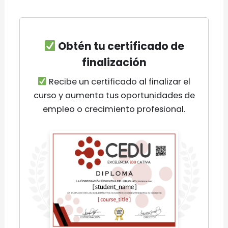
Certificación
Al completar el curso exitosamente el curso,
los estudiantes podrán descargar el
Obtén tu certificado de
Certificado correspondiente al Taller que
finalización
incluye un QR de verificación de la emisión en
Recibe un certificado al finalizar el
nuestro Instituto.
curso y aumenta tus oportunidades de
empleo o crecimiento profesional.
Contenido Académico del Taller
Proceso de Reclutamiento y Selección de
Capital Humano
Este módulo ofrece herramientas para la
selección de personal, incluyendo las etapas
del proceso de reclutamiento y selección, así
como técnicas de integración de los recursos
humanos dentro de la empresa.