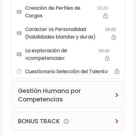
a los estudiantes manejar su propio ritmo de
Creación de Perfiles de
10:23
aprendizaje, optimizando el tiempo y
Cargos
facilitando la conciliación con otras
actividades.
Carácter vs Personalidad
08:00
(habilidades blandas y duras)
Objetivos del Curso
El principal objetivo del taller es dotar a los
La exploración de
08:40
estudiantes de habilidades prácticas y de
«competencias»
toma de decisiones en el área de
Cuestionario Selección del Talento
administración de recursos humanos
específicamente en lo que refiere a los
procesos de Selección. Es una introducción
Gestión Humana por
hacia una profesión muy vigente vinculada a
Competencias
la gestión humana y relaciones laborales.
BONUS TRACK
Requisitos de Ingreso
Ninguno específico