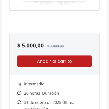
Liderazgo y Gestión por Competencias
En este módulo, los estudiantes
aprenderán técnicas de liderazgo y cómo
identificar su estilo de liderazgo para
aplicarlo efectivamente en la motivación
laboral y la gestión de equipos en el
entorno organizacional.
$
5.000,00
$
7.000,00
Añadir al carrito
Intermedio
20
horas
Duración
31 de enero de 2025 Última
actualización