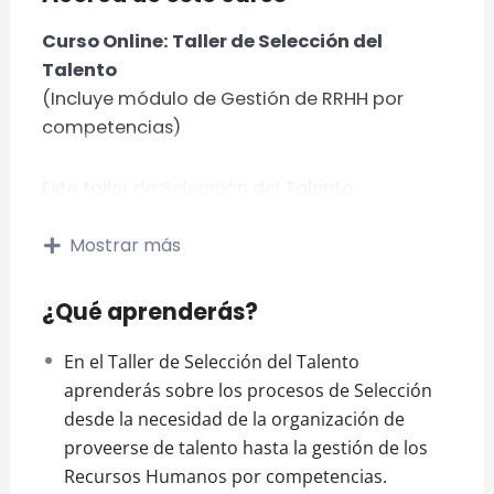
Curso Online: Taller de Selección del
Talento
(Incluye módulo de Gestión de RRHH por
competencias)
Este taller de Selección del Talento
introductorio está diseñado para aquellos
Mostrar más
que desean comprender los procesos
fundamentales de la selección de talento.
Aprenderás a crear perfiles de puestos,
¿Qué aprenderás?
realizar entrevistas efectivas, y gestionar el
reclutamiento de manera eficiente. Ideal
En el Taller de Selección del Talento
para profesionales de recursos humanos y
aprenderás sobre los procesos de Selección
líderes de equipo que buscan mejorar sus
desde la necesidad de la organización de
habilidades en la identificación y selección
proveerse de talento hasta la gestión de los
de candidatos. Con un enfoque práctico, este
Recursos Humanos por competencias.