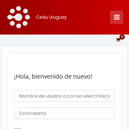
Ir
al
Cedu Uruguay
contenido
¡Hola, bienvenido de nuevo!