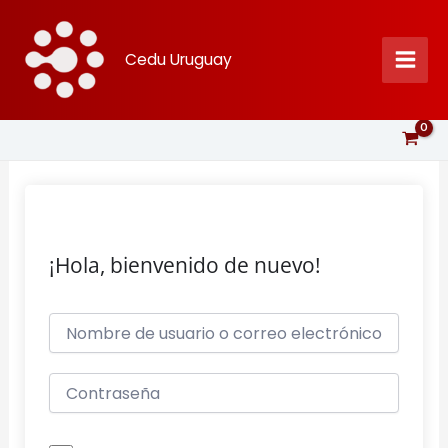
Ir
al
Cedu Uruguay
contenido
¡Hola, bienvenido de nuevo!