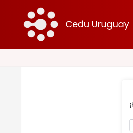
Ir
al
contenido
Cedu Uruguay
¡